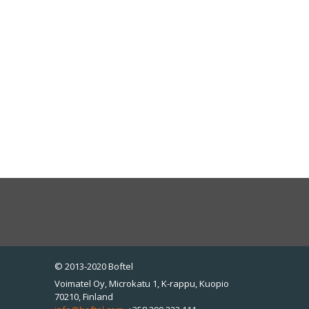
© 2013-2020 Boftel
Voimatel Oy, Microkatu 1, K-rappu, Kuopio
70210, Finland