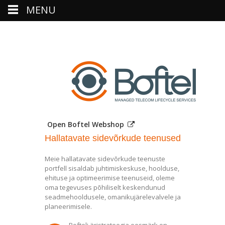
MENU
Open Boftel Webshop
Hallatavate sidevõrkude teenused
Meie hallatavate sidevõrkude teenuste
portfell sisaldab juhtimiskeskuse, hoolduse,
ehituse ja optimeerimise teenuseid, oleme
oma tegevuses põhiliselt keskendunud
seadmehooldusele, omanikujärelevalvele ja
planeerimisele.