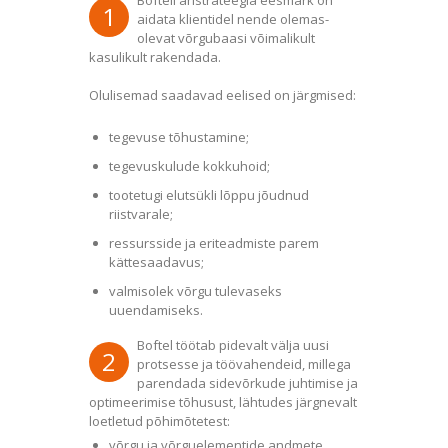
Bofteli äristrateegia eesmärk on
1
aidata klientidel nende olemas-
olevat võrgubaasi võimalikult
kasulikult rakendada.
Olulisemad saadavad eelised on järgmised:
tegevuse tõhustamine;
tegevuskulude kokkuhoid;
tootetugi elutsükli lõppu jõudnud
riistvarale;
ressursside ja eriteadmiste parem
kättesaadavus;
valmisolek võrgu tulevaseks
uuendamiseks.
Boftel töötab pidevalt välja uusi
2
protsesse ja töövahendeid, millega
parendada sidevõrkude juhtimise ja
optimeerimise tõhusust, lähtudes järgnevalt
loetletud põhimõtetest:
võrgu ja võrguelementide andmete