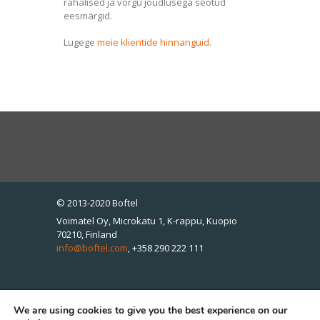
rahalised ja võrgu jõudlusega seotud
eesmärgid.
Lugege
meie klientide hinnanguid
.
© 2013-2020 Boftel
Voimatel Oy, Microkatu 1, K-rappu, Kuopio
70210, Finland
info@boftel.com
,
+358 290 222 111
We are using cookies to give you the best experience on our
Boftel Estonia OÜ, Pärnu mnt 139e/13, Tallinn