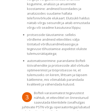
kogumine, analüüs ja aruannete
koostamine: andmeid koondades ja
analüüsides suudame hallata
telefonivõrkude elukaart. Elutsükli haldus
näitab võrgu seisundit ja aitab ennustada
võrgu või seadme kasutusea lõppu;
protsesside täiustamine: selleks
võrdleme andmeid ettevõttes välja
töötatud võrdlusandmebaasiga ja
tegevuse tõhustamise aspektist oluliste
tulemusnäitajatega;
automatiseerimine: parandame Bofteli
töövahendite ja protsesside abil võrkude
optimeerimist ja tööprotsesse nii, et
tulemuseks on kiirem, lihtsam ja täpsem
käitlemine, mis võimaldab parandada
kvaliteeti ja vähendada kulusid.
Bofteli varasematest tegevustest
3
nähtub, et ettevõttel on õnnestunud
saavutada klientidele (sealhulgas
juhtivate PSTN võrgu operaatoritega) lubatud