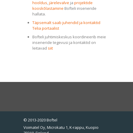
hooldus
,
järelevalve
ja
projektide
kooskõlastamine
Bofteli inseneride
hallata.
Täpsemalt saab juhendid ja kontaktid
Telia portaalist
Bofteli juhtimiskeskus koordineerib meie
inseneride tegevusi ja kontaktid on
leitavad
siit
© 2013-2020 Boftel
Voimatel Oy, Microkatu 1, K-rappu, Kuopio