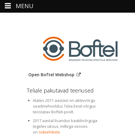
MENU
Open Boftel Webshop
Teliale pakutavad teenused
Alates 2011 aastast on aktiivvõrgu
seadmehooldus Telia Eesti võrgus
teostatav Bofteli poolt.
2017 aastal lisandus kaablivõrguga
tegelev üksus, millega seoses
on
sideehitiste